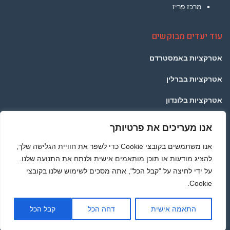
מרכז פריז
עוד יעדים מבוקשים
אטרקציות באמסטרדם
אטרקציות בברלין
אטרקציות בלונדון
אטרקציות בפראג
אנו מעריכים את פרטיותך
אטרקציות בתאילנד
אנו משתמשים בקובצי Cookie כדי לשפר את חוויית הגלישה שלך,
להציג מודעות או תוכן מותאמים אישית ולנתח את התנועה שלנו.
אטרקציות ברומא
על ידי לחיצה על "קבל הכל", אתה מסכים לשימוש שלנו בקובצי
Cookie.
מדיניות הפרטיות
גלילה
התאמה אישית
דחה הכל
קבל הכל
© כל הזכויות שמורות לאתר PARISTRAVEL.CO.IL - באופן כללי אתם יודעים שלא לוקחים ללא
לראש
רשות :) תוכן האתר נכתב בלשון זכר מפאת הנוחות בלבד, אך פונה לשני המינים -
אטרקציות בפריז
העמוד