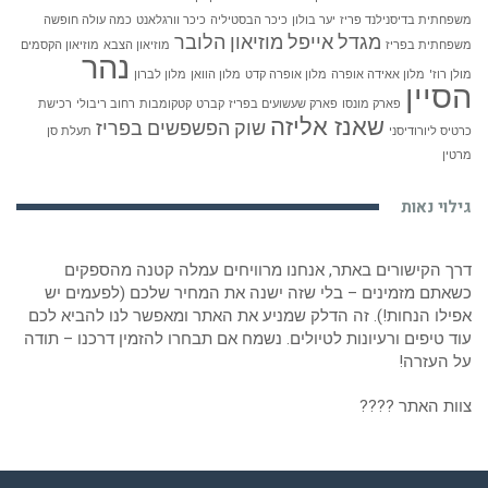
משפחתית בדיסנילנד פריז
יער בולון
כיכר הבסטיליה
כיכר וורגלאנט
כמה עולה חופשה
מגדל אייפל
מוזיאון הלובר
משפחתית בפריז
מוזיאון הצבא
מוזיאון הקסמים
נהר
מולן רוז'
מלון אאידה אופרה
מלון אופרה קדט
מלון הוואן
מלון לברון
הסיין
פארק מונסו
פארק שעשועים בפריז
קברט
קטקומבות
רחוב ריבולי
רכישת
שאנז אליזה
שוק הפשפשים בפריז
כרטיס ליורודיסני
תעלת סן
מרטין
גילוי נאות
דרך הקישורים באתר, אנחנו מרוויחים עמלה קטנה מהספקים
כשאתם מזמינים – בלי שזה ישנה את המחיר שלכם (לפעמים יש
אפילו הנחות!). זה הדלק שמניע את האתר ומאפשר לנו להביא לכם
עוד טיפים ורעיונות לטיולים. נשמח אם תבחרו להזמין דרכנו – תודה
על העזרה!
צוות האתר ????