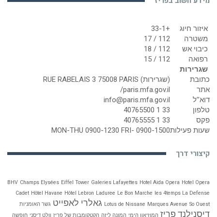
מידע חשוב בפריז
איזור חיוג
+33-1
משטרה
112 / 17
כיבוי אש
112 / 18
רפואה
112 / 15
שגרירות
כתובת
(שגרירות) RUE RABELAIS 3 75008 PARIS
אתר
paris.mfa.gov.il/
דוא’’ל
info@paris.mfa.gov.il
טלפון
33 1 40765500
פקס
33 1 40765555
שעות פעילות
MON-THU 0900-1230 FRI- 0900-1500
קיצורי דרך
BHV
Champs Elysées
Eiffel Tower
Galeries Lafayettes
Hotel Aida Opera
Hotel Opera
Cadet
Hôtel Havane
Hôtel Lebron
Laduree
Le Bon Marche
les 4temps La Defense
גאלרי לאפייט
So Ouest
Marques Avenue
Lotus de Nissane
גשר האומניות
דיסנילנד פריז
המוזיאון הימי
המונה ליזה
הקטקומבות של פריז
וולט דיסני
חופשה