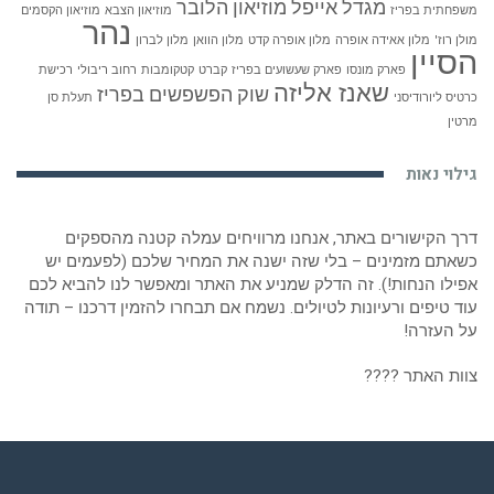
מגדל אייפל
מוזיאון הלובר
משפחתית בפריז
מוזיאון הצבא
מוזיאון הקסמים
נהר
מולן רוז'
מלון אאידה אופרה
מלון אופרה קדט
מלון הוואן
מלון לברון
הסיין
פארק מונסו
פארק שעשועים בפריז
קברט
קטקומבות
רחוב ריבולי
רכישת
שאנז אליזה
שוק הפשפשים בפריז
כרטיס ליורודיסני
תעלת סן
מרטין
גילוי נאות
דרך הקישורים באתר, אנחנו מרוויחים עמלה קטנה מהספקים
כשאתם מזמינים – בלי שזה ישנה את המחיר שלכם (לפעמים יש
אפילו הנחות!). זה הדלק שמניע את האתר ומאפשר לנו להביא לכם
עוד טיפים ורעיונות לטיולים. נשמח אם תבחרו להזמין דרכנו – תודה
על העזרה!
צוות האתר ????