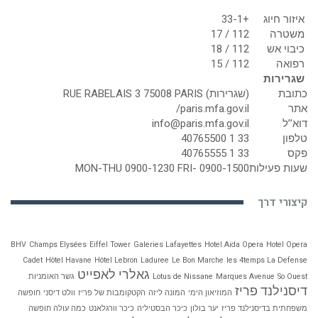
איזור חיוג
+33-1
משטרה
112 / 17
כיבוי אש
112 / 18
רפואה
112 / 15
שגרירות
כתובת
(שגרירות) RUE RABELAIS 3 75008 PARIS
אתר
paris.mfa.gov.il/
דוא’’ל
info@paris.mfa.gov.il
טלפון
33 1 40765500
פקס
33 1 40765555
שעות פעילות
MON-THU 0900-1230 FRI- 0900-1500
קיצורי דרך
BHV
Champs Elysées
Eiffel Tower
Galeries Lafayettes
Hotel Aida Opera
Hotel Opera
Cadet
Hôtel Havane
Hôtel Lebron
Laduree
Le Bon Marche
les 4temps La Defense
גאלרי לאפייט
So Ouest
Marques Avenue
Lotus de Nissane
גשר האומניות
דיסנילנד פריז
המוזיאון הימי
המונה ליזה
הקטקומבות של פריז
וולט דיסני
חופשה
משפחתית בדיסנילנד פריז
יער בולון
כיכר הבסטיליה
כיכר וורגלאנט
כמה עולה חופשה