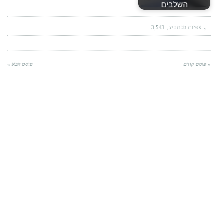
השלבים
צפיות בכתבה:
3,543
« פוסט קודם
פוסט הבא »