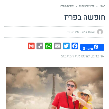
ראשי
»
פריז למשפחות
»
חופשה בפריז
חופשה בפריז
Paris Travel
אין תגובות
Gmail
WhatsApp
Copy
Email
Twitter
Facebook
Share
Link
אהבתם, שתפו את הכתבה: