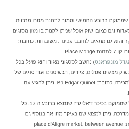
 שממוקם ברובע החמישי וסמוך לתחנת מטרו מרכזית.
עדות וגם כמובן שוק אוכל שניתן לקנות בו מזון מסוגים
קר והוא גם מתאים לחובבי גבינות משובחות. כתובת:
גדל מונפראנס
) נחשב לססגוני מאוד והוא פועל בכל
וק מציגים פסלים, ציירים, תכשיטנים ועוד סוגים של
אמנים ומציעים את היצירות שלהם למכירה. כתובת: Bd Edgar Quinet. ניתן להגיע עם
הוא שוק לא גדול שממוקם בכיכר ד'אליגרה שנמצא ברובע ה-12. כל
דרכה. ניתן למצוא שם בעיקר מזון אך בנוסף גם
חפצים שונים במחיר לא גבוה. כתובת: place d'Aligre market, between avenue