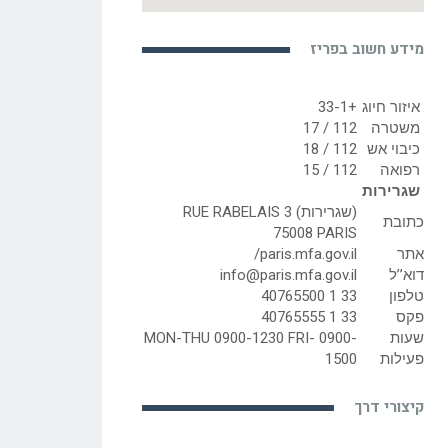
מידע חשוב בפריז
איזור חיוג
+33-1
משטרה
112 / 17
כיבוי אש
112 / 18
רפואה
112 / 15
שגרירות
(שגרירות) RUE RABELAIS 3
כתובת
75008 PARIS
אתר
paris.mfa.gov.il/
דוא’’ל
info@paris.mfa.gov.il
טלפון
33 1 40765500
פקס
33 1 40765555
שעות
MON-THU 0900-1230 FRI- 0900-
פעילות
1500
קיצורי דרך