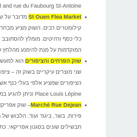
 and rue du Faubourg St-Antoine.
St Ouen Flea Market
מדובר על שו
קילומטרים רבים. השוק מציע מבחר עצ
כלי כסף ורהיטים. מומלץ להסתובב ב
המוקדמות על מנת להימנע מהלחץ של
שוק הפרחים והציפורים
הוא למעשה
שני מוצרים עיקריים בשוק זה – ציפור
הציפורים שמציע אלפי בעלי כנף אשר
Place Louis Lépine וניתן להגיע במטרו – קו 4 לתחנת Cité.
Marché Rue Dejean
פירות, בשר, ביגוד ועוד. הלבוש של 
תבשילים שונים בסגנון אפריקאי. כתובת: jean 75018