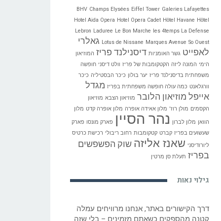
BHV
Champs Elysées
Eiffel Tower
Galeries Lafayettes
Hotel Aida Opera
Hotel Opera Cadet
Hôtel Havane
Hôtel
Lebron
Laduree
Le Bon Marche
les 4temps La Defense
גאלרי
Lotus de Nissane
Marques Avenue
So Ouest
לאפייט
דיסנילנד פריז
גשר האומניות
המוזיאון
הימי
המונה ליזה
הקטקומבות של פריז
וולט דיסני
חופשה
משפחתית בדיסנילנד פריז
יער בולון
כיכר הבסטיליה
כיכר
מגדל
וורגלאנט
כמה עולה חופשה משפחתית בפריז
אייפל
מוזיאון הלובר
מוזיאון הצבא
מוזיאון
הקסמים
מולן רוז'
מלון אאידה אופרה
מלון אופרה קדט
מלון
נהר הסיין
הוואן
מלון לברון
פארק מונסו
פארק
שעשועים בפריז
קברט
קטקומבות
רחוב ריבולי
רכישת כרטיס
שאנז אליזה
שוק הפשפשים
ליורודיסני
בפריז
תעלת סן מרטין
גילוי נאות
דרך הקישורים באתר, אנחנו מרוויחים עמלה
קטנה מהספקים כשאתם מזמינים – בלי שזה