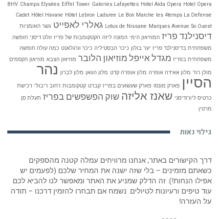
BHV
Champs Elysées
Eiffel Tower
Galeries Lafayettes
Hotel Aida Opera
Hotel Opera
Cadet
Hôtel Havane
Hôtel Lebron
Laduree
Le Bon Marche
les 4temps La Defense
גאלרי לאפייט
So Ouest
Marques Avenue
Lotus de Nissane
גשר האומניות
דיסנילנד פריז
המוזיאון הימי
המונה ליזה
הקטקומבות של פריז
וולט דיסני
חופשה
משפחתית בדיסנילנד פריז
יער בולון
כיכר הבסטיליה
כיכר וורגלאנט
כמה עולה חופשה
מגדל אייפל
מוזיאון הלובר
משפחתית בפריז
מוזיאון הצבא
מוזיאון הקסמים
נהר
מולן רוז'
מלון אאידה אופרה
מלון אופרה קדט
מלון הוואן
מלון לברון
הסיין
פארק מונסו
פארק שעשועים בפריז
קברט
קטקומבות
רחוב ריבולי
רכישת
שאנז אליזה
שוק הפשפשים בפריז
כרטיס ליורודיסני
תעלת סן
מרטין
גילוי נאות
דרך הקישורים באתר, אנחנו מרוויחים עמלה קטנה מהספקים
כשאתם מזמינים – בלי שזה ישנה את המחיר שלכם (לפעמים יש
אפילו הנחות!). זה הדלק שמניע את האתר ומאפשר לנו להביא לכם
עוד טיפים ורעיונות לטיולים. נשמח אם תבחרו להזמין דרכנו – תודה
על העזרה!