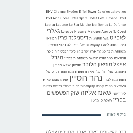
BHV
Champs Elysées
Eiffel Tower
Galeries Lafayettes
Hotel Aida Opera
Hotel Opera Cadet
Hôtel Havane
Hôtel
Lebron
Laduree
Le Bon Marche
les 4temps La Defense
גאלרי
Lotus de Nissane
Marques Avenue
So Ouest
לאפייט
דיסנילנד פריז
גשר האומניות
המוזיאון
הימי
המונה ליזה
הקטקומבות של פריז
וולט דיסני
חופשה
משפחתית בדיסנילנד פריז
יער בולון
כיכר הבסטיליה
כיכר
מגדל
וורגלאנט
כמה עולה חופשה משפחתית בפריז
אייפל
מוזיאון הלובר
מוזיאון הצבא
מוזיאון
הקסמים
מולן רוז'
מלון אאידה אופרה
מלון אופרה קדט
מלון
נהר הסיין
הוואן
מלון לברון
פארק מונסו
פארק
שעשועים בפריז
קברט
קטקומבות
רחוב ריבולי
רכישת כרטיס
שאנז אליזה
שוק הפשפשים
ליורודיסני
בפריז
תעלת סן מרטין
גילוי נאות
דרך הקישורים באתר, אנחנו מרוויחים עמלה