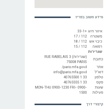
מידע חשוב בפריז
איזור חיוג
+33-1
משטרה
112 / 17
כיבוי אש
112 / 18
רפואה
112 / 15
שגרירות
(שגרירות) RUE RABELAIS 3
כתובת
75008 PARIS
אתר
paris.mfa.gov.il/
דוא’’ל
info@paris.mfa.gov.il
טלפון
33 1 40765500
פקס
33 1 40765555
שעות
MON-THU 0900-1230 FRI- 0900-
פעילות
1500
קיצורי דרך