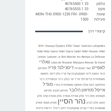
טלפון
33 1 40765500
פקס
33 1 40765555
שעות
MON-THU 0900-1230 FRI- 0900-
פעילות
1500
קיצורי דרך
BHV
Champs Elysées
Eiffel Tower
Galeries Lafayettes
Hotel Aida Opera
Hotel Opera Cadet
Hôtel Havane
Hôtel
Lebron
Laduree
Le Bon Marche
les 4temps La Defense
גאלרי
Lotus de Nissane
Marques Avenue
So Ouest
לאפייט
דיסנילנד פריז
גשר האומניות
המוזיאון
הימי
המונה ליזה
הקטקומבות של פריז
וולט דיסני
חופשה
משפחתית בדיסנילנד פריז
יער בולון
כיכר הבסטיליה
כיכר
מגדל
וורגלאנט
כמה עולה חופשה משפחתית בפריז
אייפל
מוזיאון הלובר
מוזיאון הצבא
מוזיאון
הקסמים
מולן רוז'
מלון אאידה אופרה
מלון אופרה קדט
מלון
נהר הסיין
הוואן
מלון לברון
פארק מונסו
פארק
שעשועים בפריז
קברט
קטקומבות
רחוב ריבולי
רכישת כרטיס