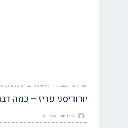
ראשי
»
פריז למשפחות
»
יורודיסני פריז – כמה דברים שלא ידעתם ו
יורודיסני פריז – כמה ד
Paris Travel
אין תגובות