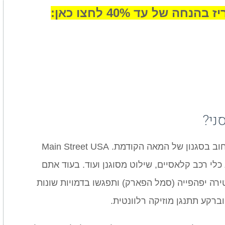
 של עד 40% לחצו כאן:
ני?
כבר בכניסה לפארק תוכלו להתרשם מרחוב בסגנון של המאה הקודמת. Main Street USA
לי רכב קלאסיים, שילוט מסוגנן ועוד. בעוד אתם
ירה יפהפייה (סמל הפארק) ותפגשו בדמויות שונות
וברקע תתנגן מוזיקה רלוונטית.