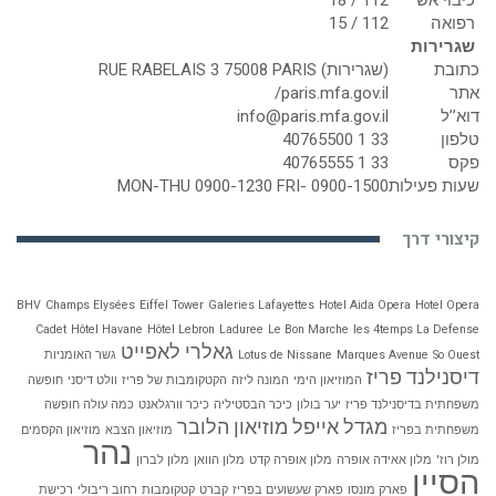
רפואה
112 / 15
שגרירות
כתובת
(שגרירות) RUE RABELAIS 3 75008 PARIS
אתר
paris.mfa.gov.il/
דוא’’ל
info@paris.mfa.gov.il
טלפון
33 1 40765500
פקס
33 1 40765555
שעות פעילות
MON-THU 0900-1230 FRI- 0900-1500
קיצורי דרך
BHV
Champs Elysées
Eiffel Tower
Galeries Lafayettes
Hotel Aida Opera
Hotel Opera
Cadet
Hôtel Havane
Hôtel Lebron
Laduree
Le Bon Marche
les 4temps La Defense
גאלרי לאפייט
So Ouest
Marques Avenue
Lotus de Nissane
גשר האומניות
דיסנילנד פריז
המוזיאון הימי
המונה ליזה
הקטקומבות של פריז
וולט דיסני
חופשה
משפחתית בדיסנילנד פריז
יער בולון
כיכר הבסטיליה
כיכר וורגלאנט
כמה עולה חופשה
מגדל אייפל
מוזיאון הלובר
משפחתית בפריז
מוזיאון הצבא
מוזיאון הקסמים
נהר
מולן רוז'
מלון אאידה אופרה
מלון אופרה קדט
מלון הוואן
מלון לברון
הסיין
פארק מונסו
פארק שעשועים בפריז
קברט
קטקומבות
רחוב ריבולי
רכישת