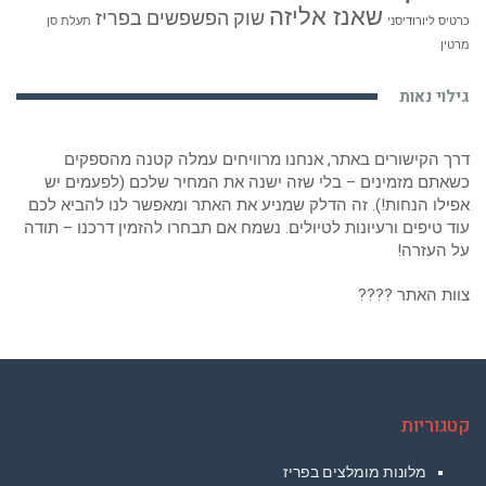
שאנז אליזה
שוק הפשפשים בפריז
כרטיס ליורודיסני
תעלת סן
מרטין
גילוי נאות
דרך הקישורים באתר, אנחנו מרוויחים עמלה קטנה מהספקים
כשאתם מזמינים – בלי שזה ישנה את המחיר שלכם (לפעמים יש
אפילו הנחות!). זה הדלק שמניע את האתר ומאפשר לנו להביא לכם
עוד טיפים ורעיונות לטיולים. נשמח אם תבחרו להזמין דרכנו – תודה
על העזרה!
צוות האתר ????
קטגוריות
מלונות מומלצים בפריז