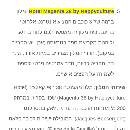
Hotel Magenta 38 by Happyculture
–מלון
ברמה של 3 כוכבים המציע אינטרנט אלחוטי
בחינם. בית מלון זה מאפשר לכם לנוח ברוגע
וליהנות מקריאת ספר בטראסה (אכן, יש ספרייה
במקום). חדרי המלון מצוידים במיזוג אוויר, מיני
בר, תפריט כריות, חדר אמבטיה פרטי וכספת
לשמירה על חפצים אישיים.
שירותי המלון:
מלון מאג'נטה 38 הפי-קאלצ'ר (Hotel
Magenta 38 by Happyculture) שכון בפריז, במרחק
200 מ' מתחנת הרכבת התחתית ז'אק בונסרג'נט
(Jacques Bonsergent), המובילה ישירות לכיכר פלאס
דה לה בסטיל (Place de la Bastille). הוא מציע חדרים