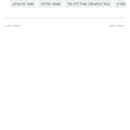
הסיין
נמל התעופה שרל דה גול
שאנז אליזה
שער הניצחון
« פוסט קודם
פוסט הבא »