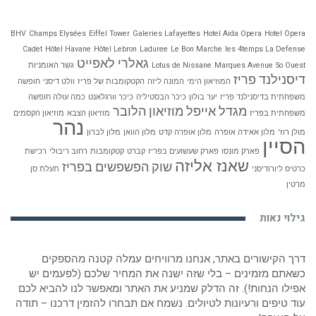
BHV
Champs Elysées
Eiffel Tower
Galeries Lafayettes
Hotel Aida Opera
Hotel Opera
Cadet
Hôtel Havane
Hôtel Lebron
Laduree
Le Bon Marche
les 4temps La Defense
גאלרי לאפייט
So Ouest
Marques Avenue
Lotus de Nissane
גשר האומניות
דיסנילנד פריז
המוזיאון הימי
המונה ליזה
הקטקומבות של פריז
וולט דיסני
חופשה
משפחתית בדיסנילנד פריז
יער בולון
כיכר הבסטיליה
כיכר וורגלאנט
כמה עולה חופשה
מגדל אייפל
מוזיאון הלובר
משפחתית בפריז
מוזיאון הצבא
מוזיאון הקסמים
נהר
מולן רוז'
מלון אאידה אופרה
מלון אופרה קדט
מלון הוואן
מלון לברון
הסיין
פארק מונסו
פארק שעשועים בפריז
קברט
קטקומבות
רחוב ריבולי
רכישת
שאנז אליזה
שוק הפשפשים בפריז
כרטיס ליורודיסני
תעלת סן
מרטין
גילוי נאות
דרך הקישורים באתר, אנחנו מרוויחים עמלה קטנה מהספקים
כשאתם מזמינים – בלי שזה ישנה את המחיר שלכם (לפעמים יש
אפילו הנחות!). זה הדלק שמניע את האתר ומאפשר לנו להביא לכם
עוד טיפים ורעיונות לטיולים. נשמח אם תבחרו להזמין דרכנו – תודה