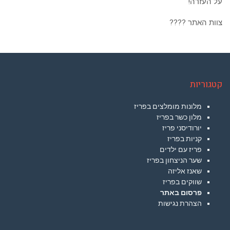
על העזרה!
צוות האתר ????
קטגוריות
מלונות מומלצים בפריז
מלון כשר בפריז
יורודיסני פריז
קניות בפריז
פריז עם ילדים
שער הניצחון בפריז
שאנז אליזה
שווקים בפריז
פרסום באתר
הצהרת נגישות