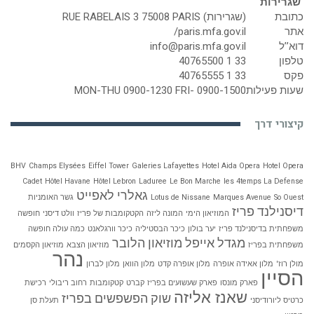
שגרירות
כתובת
(שגרירות) RUE RABELAIS 3 75008 PARIS
אתר
paris.mfa.gov.il/
דוא’’ל
info@paris.mfa.gov.il
טלפון
33 1 40765500
פקס
33 1 40765555
שעות פעילות
MON-THU 0900-1230 FRI- 0900-1500
קיצורי דרך
BHV
Champs Elysées
Eiffel Tower
Galeries Lafayettes
Hotel Aida Opera
Hotel Opera
Cadet
Hôtel Havane
Hôtel Lebron
Laduree
Le Bon Marche
les 4temps La Defense
גאלרי לאפייט
So Ouest
Marques Avenue
Lotus de Nissane
גשר האומניות
דיסנילנד פריז
המוזיאון הימי
המונה ליזה
הקטקומבות של פריז
וולט דיסני
חופשה
משפחתית בדיסנילנד פריז
יער בולון
כיכר הבסטיליה
כיכר וורגלאנט
כמה עולה חופשה
מגדל אייפל
מוזיאון הלובר
משפחתית בפריז
מוזיאון הצבא
מוזיאון הקסמים
נהר
מולן רוז'
מלון אאידה אופרה
מלון אופרה קדט
מלון הוואן
מלון לברון
הסיין
פארק מונסו
פארק שעשועים בפריז
קברט
קטקומבות
רחוב ריבולי
רכישת
שאנז אליזה
שוק הפשפשים בפריז
כרטיס ליורודיסני
תעלת סן