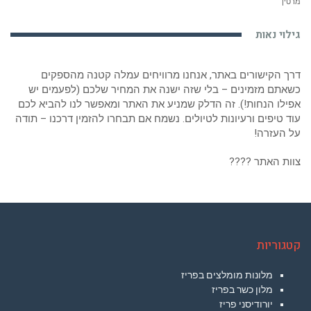
מרטין
גילוי נאות
דרך הקישורים באתר, אנחנו מרוויחים עמלה קטנה מהספקים
כשאתם מזמינים – בלי שזה ישנה את המחיר שלכם (לפעמים יש
אפילו הנחות!). זה הדלק שמניע את האתר ומאפשר לנו להביא לכם
עוד טיפים ורעיונות לטיולים. נשמח אם תבחרו להזמין דרכנו – תודה
על העזרה!
צוות האתר ????
קטגוריות
מלונות מומלצים בפריז
מלון כשר בפריז
יורודיסני פריז