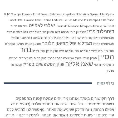
BHV
Champs Elysées
Eiffel Tower
Galeries Lafayettes
Hotel Aida Opera
Hotel Opera
Cadet
Hôtel Havane
Hôtel Lebron
Laduree
Le Bon Marche
les 4temps La Defense
גאלרי לאפייט
So Ouest
Marques Avenue
Lotus de Nissane
גשר האומניות
דיסנילנד פריז
המוזיאון הימי
המונה ליזה
הקטקומבות של פריז
וולט דיסני
חופשה
משפחתית בדיסנילנד פריז
יער בולון
כיכר הבסטיליה
כיכר וורגלאנט
כמה עולה חופשה
מגדל אייפל
מוזיאון הלובר
משפחתית בפריז
מוזיאון הצבא
מוזיאון הקסמים
נהר
מולן רוז'
מלון אאידה אופרה
מלון אופרה קדט
מלון הוואן
מלון לברון
הסיין
פארק מונסו
פארק שעשועים בפריז
קברט
קטקומבות
רחוב ריבולי
רכישת
שאנז אליזה
שוק הפשפשים בפריז
כרטיס ליורודיסני
תעלת סן
מרטין
גילוי נאות
דרך הקישורים באתר, אנחנו מרוויחים עמלה קטנה מהספקים
כשאתם מזמינים – בלי שזה ישנה את המחיר שלכם (לפעמים יש
אפילו הנחות!). זה הדלק שמניע את האתר ומאפשר לנו להביא לכם
עוד טיפים ורעיונות לטיולים. נשמח אם תבחרו להזמין דרכנו – תודה