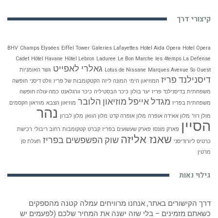
קיצורי דרך
BHV
Champs Elysées
Eiffel Tower
Galeries Lafayettes
Hotel Aida Opera
Hotel Opera
Cadet
Hôtel Havane
Hôtel Lebron
Laduree
Le Bon Marche
les 4temps La Defense
גאלרי לאפייט
So Ouest
Marques Avenue
Lotus de Nissane
גשר האומניות
דיסנילנד פריז
המוזיאון הימי
המונה ליזה
הקטקומבות של פריז
וולט דיסני
חופשה
משפחתית בדיסנילנד פריז
יער בולון
כיכר הבסטיליה
כיכר וורגלאנט
כמה עולה חופשה
מגדל אייפל
מוזיאון הלובר
משפחתית בפריז
מוזיאון הצבא
מוזיאון הקסמים
נהר
מולן רוז'
מלון אאידה אופרה
מלון אופרה קדט
מלון הוואן
מלון לברון
הסיין
פארק מונסו
פארק שעשועים בפריז
קברט
קטקומבות
רחוב ריבולי
רכישת
שאנז אליזה
שוק הפשפשים בפריז
כרטיס ליורודיסני
תעלת סן
מרטין
גילוי נאות
דרך הקישורים באתר, אנחנו מרוויחים עמלה קטנה מהספקים
כשאתם מזמינים – בלי שזה ישנה את המחיר שלכם (לפעמים יש