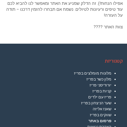
אפילו הנחות!). זה הדלק שמניע את האתר ומאפשר לנו להביא לכם
עוד טיפים ורעיונות לטיולים. נשמח אם תבחרו להזמין דרכנו – תודה
על העזרה!
צוות האתר ????
קטגוריות
מלונות מומלצים בפריז
מלון כשר בפריז
יורודיסני פריז
קניות בפריז
פריז עם ילדים
שער הניצחון בפריז
שאנז אליזה
שווקים בפריז
פרסום באתר
הצהרת נגישות